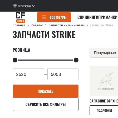
Москва
СПИННИНГИ
ПРИМАНКИ
ВСЕ ТОВАРЫ
Главная
Каталог
Запчасти к спиннингам
запчасти Strike
ЗАПЧАСТИ STRIKE
СПИННИНГИ
РОЗНИЦА
Популярные
CИЛИКОНОВЫЕ ПРИМАНКИ
КРЮЧКИ
ГРУЗА
Категории
Категории
ПОКАЗАТЬ
ОДЕЖДА
Active slug
Alpha
ЗАПАСНОЕ ВЕРХНЕ
Категории
СБРОСИТЬ ВСЕ ФИЛЬТРЫ
КАРАБИНЫ, ПОВОДКИ
Allure
Arion
Двойные крючки
ПОДРОБНЕЕ
Категории
Angry spin
Aspen Stake
ЗАПЧАСТИ К СПИННИНГАМ
Одинарные крючки