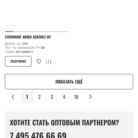
СПИННИНГ ARION ASRE802 MT
Длина, см
244
Тест по приманкам
7—28
Строй
экстрафаст
ПОДРОБНЕЕ
ПОКАЗАТЬ ЕЩЁ
1
2
3
4
10
ХОТИТЕ СТАТЬ ОПТОВЫМ ПАРТНЕРОМ?
7 495 476 66 69