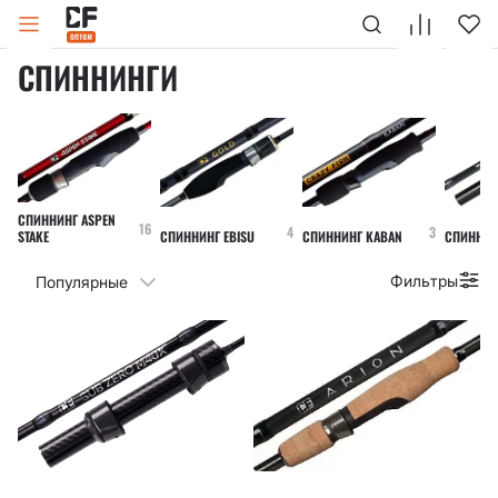
Спиннинги
Главная
Каталог
СПИННИНГИ
СПИННИНГ ASPEN
16
4
3
STAKE
СПИННИНГ EBISU
СПИННИНГ KABAN
СПИННИН
Фильтры
Популярные